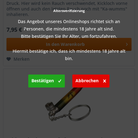
Druck. Hier wird kein Rauch verschwendet, Kickloch vorne
öffnen und auch den letzten Rauch noch mit "Ka-wumms"
Altersverifizierung
inhalieren.
Das Angebot unseres Onlineshops richtet sich an
7,95 € *
Personen, die mindestens 18 Jahre alt sind.
Bitte bestätigen Sie Ihr Alter, um fortzufahren.
In den
Warenkorb
Hiermit bestätige ich, dass ich mindestens 18 Jahre alt
bin.
Merken
Bestätigen
Abbrechen