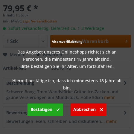
79,95 € *
Inhalt:
1 Stück
inkl. MwSt.
zzgl. Versandkosten
Sofort versandfertig, Lieferzeit ca. 1-3 Werktage
In den
Warenkorb
Altersverifizierung
Das Angebot unseres Onlineshops richtet sich an
Merken
Bewerten
Personen, die mindestens 18 Jahre alt sind.
Bitte bestätigen Sie Ihr Alter, um fortzufahren.
Artikel-Nr.:
SSC10176
Hiermit bestätige ich, dass ich mindestens 18 Jahre alt
Beschreibung
bin.
Schwere Bong, 7mm Wandstärke Grüne Ice-Zacken und
grüne Verzierungen am Mundstück. Höhe 50cm
mehr
Bestätigen
Abbrechen
Bewertungen
0
Bewertungen lesen, schreiben und diskutieren...
mehr