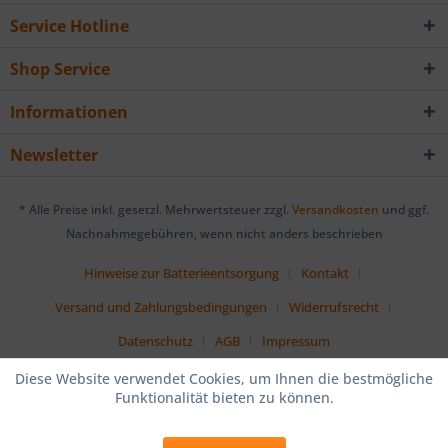
Service Hotline
Shop Service
Informationen
Newsletter
* Alle Preise inkl. gesetzl. Mehrwertsteuer zzgl.
Versandkosten
und ggf.
Nachnahmegebühren, wenn nicht anders beschrieben
Hinweise zur Batterieentsorgung
Kontakt
Versand und Zahlungsbedingungen
Widerrufsrecht
Datenschutz
AGB
Impressum
Diese Website verwendet Cookies, um Ihnen die bestmögliche
Funktionalität bieten zu können.