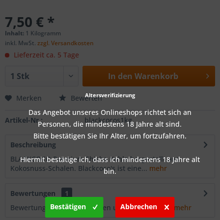
7,50 € *
Inhalt:
1 Kilogramm
inkl. MwSt.
zzgl. Versandkosten
Lieferzeit ca. 5 Tage
In den
Warenkorb
Altersverifizierung
Merken
Bewerten
Das Angebot unseres Onlineshops richtet sich an
Artikel-Nr.:
blackcocos1kg
Personen, die mindestens 18 Jahre alt sind.
Bitte bestätigen Sie Ihr Alter, um fortzufahren.
Beschreibung
BLACKCOCO Premium Shisha Kohle hergestellt aus
Hiermit bestätige ich, dass ich mindestens 18 Jahre alt
Kokosnuss-Schalen. Blackcoco's ist eine...
mehr
bin.
Bewertungen
1
Bestätigen
Abbrechen
Bewertungen lesen, schreiben und diskutieren...
mehr