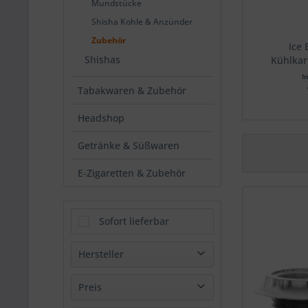
Mundstücke
Shisha Kohle & Anzünder
Zubehör
Ice
Shishas
Kühlkar
I
Tabakwaren & Zubehör
Headshop
Getränke & Süßwaren
E-Zigaretten & Zubehör
Sofort lieferbar
Hersteller
Aladin e.K.
Preis
AO Hookah