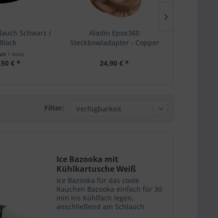
hlauch Schwarz /
Aladin Epox360
Aladin
Black
Steckbowladapter - Copper
Steckbowla
alt
1 Stück
,50 € *
24,90 € *
24,
Filter:
Ice Bazooka mit
Kühlkartusche Weiß
Ice Bazooka für das coole
Rauchen Bazooka einfach für 30
min ins Kühlfach legen,
anschließend am Schlauch
befestigen Perfekt für heiße