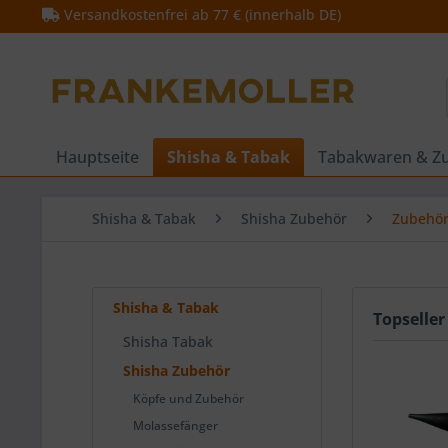
Versandkostenfrei ab 77 € (innerhalb DE)
Hauptseite
Shisha & Tabak
Tabakwaren & Z
Shisha & Tabak
Shisha Zubehör
Zubehö
Shisha & Tabak
Topseller
Shisha Tabak
Shisha Zubehör
Köpfe und Zubehör
Molassefänger