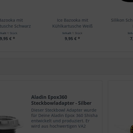
 Bazooka mit
Ice Bazooka mit
Silikon Sc
tusche Schwarz
Kühlkartusche Weiß
nhalt
1 Stück
Inhalt
1 Stück
Inh
9,95 € *
9,95 € *
7
Aladin Epox360
Steckbowladapter - Silber
Dieser Steckbowl Adapter wurde
für Deine Aladin Epox 360 Shisha
entwickelt und produziert. Er
wird aus hochwertigen VA2
Edelstahl hergestellt und