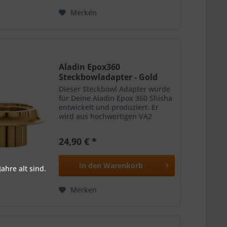
Merken
Aladin Epox360
Steckbowladapter - Gold
Dieser Steckbowl Adapter wurde
für Deine Aladin Epox 360 Shisha
entwickelt und produziert. Er
wird aus hochwertigen VA2
Edelstahl hergestellt und
ermöglicht es Dir jede Steckbowl
24,90 € *
mit Deiner Aladin Epox 360
Shisha zu kombinieren.
Farbe:Gold
In den
Warenkorb
ahre alt sind.
Merken