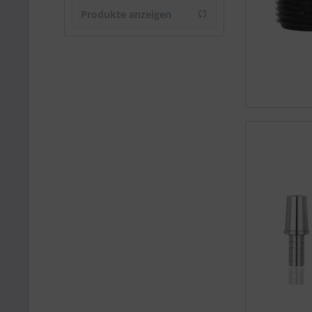
Laziza
Produkte anzeigen
von
1,50 €
bis
24,90 €
Schmandweg