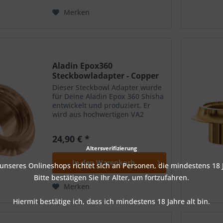
Merken
Aladin Epox360
Steckbowladapter - Copper
Dieser Steckbowl Adapter wurde
für Deine Aladin Epox 360 Shisha
entwickelt und produziert. Er
wird aus hochwertigen VA2
Edelstahl hergestellt und
ermöglicht es Dir jede Steckbowl
24,90 € *
mit Deiner Aladin Epox 360
Altersverifizierung
Shisha zu kombinieren....
In den
Warenkorb
nseres Onlineshops richtet sich an Personen, die mindestens 18 J
Bitte bestätigen Sie Ihr Alter, um fortzufahren.
Merken
Hiermit bestätige ich, dass ich mindestens 18 Jahre alt bin.