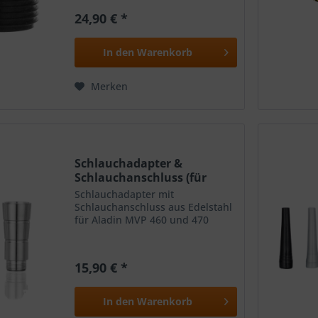
ermöglicht es Dir jede Steckbowl
24,90 € *
mit Deiner Aladin Epox 360
Shisha zu kombinieren....
In den
Warenkorb
Merken
Schlauchadapter &
Schlauchanschluss (für
MVP...
Schlauchadapter mit
Schlauchanschluss aus Edelstahl
für Aladin MVP 460 und 470
15,90 € *
In den
Warenkorb