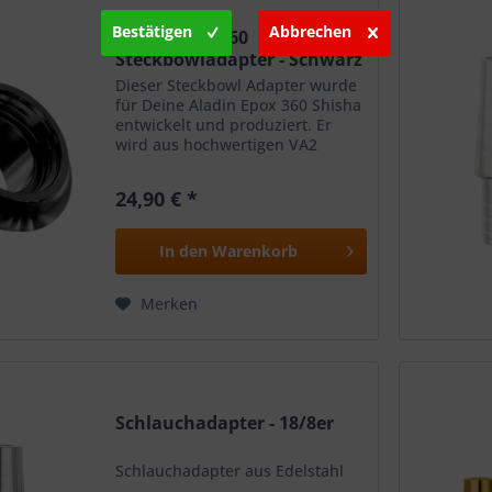
Bestätigen
Abbrechen
Aladin Epox360
Steckbowladapter - Schwarz
Dieser Steckbowl Adapter wurde
für Deine Aladin Epox 360 Shisha
entwickelt und produziert. Er
wird aus hochwertigen VA2
Edelstahl hergestellt und
ermöglicht es Dir jede Steckbowl
24,90 € *
mit Deiner Aladin Epox 360
Shisha zu kombinieren....
In den
Warenkorb
Merken
Schlauchadapter - 18/8er
Schlauchadapter aus Edelstahl