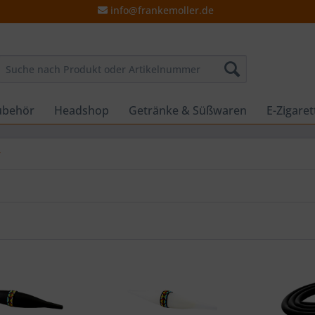
info@frankemoller.de
ubehör
Headshop
Getränke & Süßwaren
E-Zigare
r