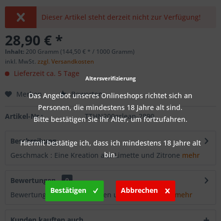
Dieser Artikel steht derzeit nicht zur Verfügung!
28,90 € *
Inhalt:
200 Gramm (144,50 € * / 1000 Gramm)
inkl. MwSt.
zzgl. Versandkosten
Lieferzeit ca. 5 Tage
Altersverifizierung
Merken
Bewerten
Das Angebot unseres Onlineshops richtet sich an
Personen, die mindestens 18 Jahre alt sind.
Artikel-Nr.:
TTHN200grlean-2890
Bitte bestätigen Sie Ihr Alter, um fortzufahren.
Beschreibung
Hiermit bestätige ich, dass ich mindestens 18 Jahre alt
bin.
Geschmack : Eine Kreation aus Limette und Zitrone
mehr
Bewertungen
0
Bestätigen
Abbrechen
Bewertungen lesen, schreiben und diskutieren...
mehr
Kunden kauften auch