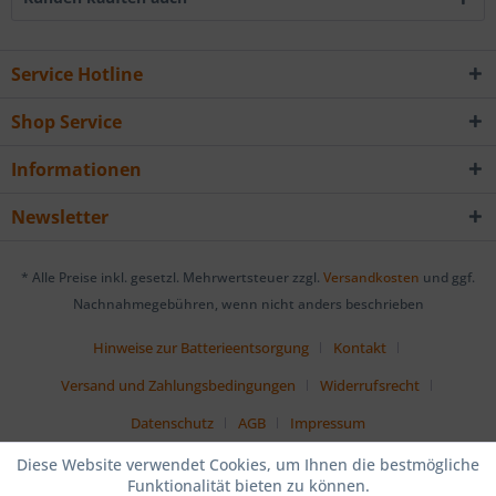
Service Hotline
Shop Service
Informationen
Newsletter
* Alle Preise inkl. gesetzl. Mehrwertsteuer zzgl.
Versandkosten
und ggf.
Nachnahmegebühren, wenn nicht anders beschrieben
Hinweise zur Batterieentsorgung
Kontakt
Versand und Zahlungsbedingungen
Widerrufsrecht
Datenschutz
AGB
Impressum
Diese Website verwendet Cookies, um Ihnen die bestmögliche
Funktionalität bieten zu können.