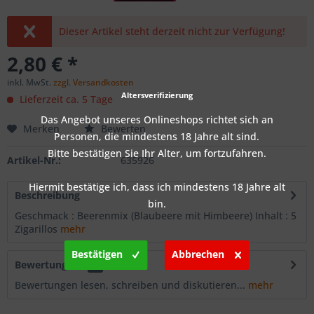
Dieser Artikel steht derzeit nicht zur Verfügung!
2,80 € *
inkl. MwSt.
zzgl. Versandkosten
Altersverifizierung
Lieferzeit ca. 5 Tage
Das Angebot unseres Onlineshops richtet sich an
Merken
Bewerten
Personen, die mindestens 18 Jahre alt sind.
Bitte bestätigen Sie Ihr Alter, um fortzufahren.
Artikel-Nr.:
635926
Hiermit bestätige ich, dass ich mindestens 18 Jahre alt
Beschreibung
bin.
Geschmack : Beerenmix (Blaubeere mit Himbeere) Inhalt : 5
Zigarillos
mehr
Bestätigen
Abbrechen
Bewertungen
0
Bewertungen lesen, schreiben und diskutieren...
mehr