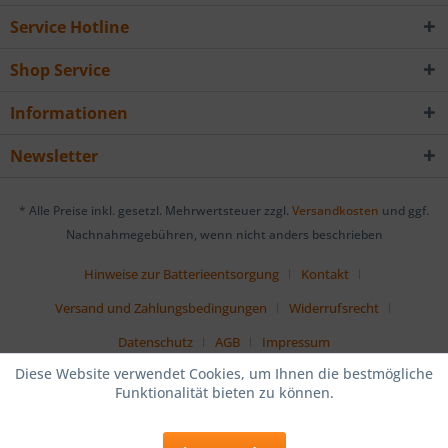
Service Hotline
Shop Service
Informationen
Newsletter
* Alle Preise inkl. gesetzl. Mehrwertsteuer zzgl.
Versandkosten
und ggf.
Nachnahmegebühren, wenn nicht anders beschrieben
Hinweise zur Batterieentsorgung
Kontakt
Versand und Zahlungsbedingungen
Widerrufsrecht
Datenschutz
AGB
Impressum
Diese Website verwendet Cookies, um Ihnen die bestmögliche
Funktionalität bieten zu können.