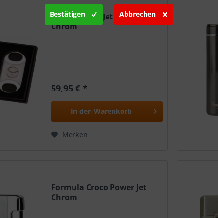
Bestätigen
Abbrechen
Sky Cigar 3er Jet + Cutter
Chrom
59,95 € *
In den
Warenkorb
Merken
Formula Croco Power Jet
Chrom