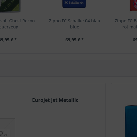
soft Ghost Recon
Zippo FC Schalke 04 blau
Zippo FC 
euerzeug
blue
rot ma
49,95 € *
69,95 € *
69
Eurojet Jet Metallic