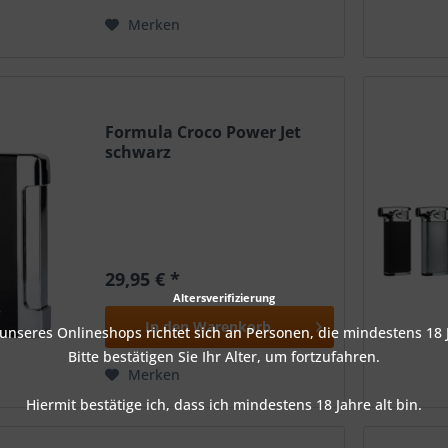
Merken
Formula Croco Power Jet
schwarz
29,95 € *
Altersverifizierung
In den
Warenkorb
nseres Onlineshops richtet sich an Personen, die mindestens 18 J
Bitte bestätigen Sie Ihr Alter, um fortzufahren.
Merken
Hiermit bestätige ich, dass ich mindestens 18 Jahre alt bin.