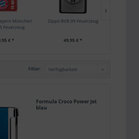
Bayern München
Zippo BVB 09 Feuerzeug
Sky Cigar 3
tt Feuerzeug
C
,95 € *
49,95 € *
59,
Filter:
Formula Croco Power Jet
blau