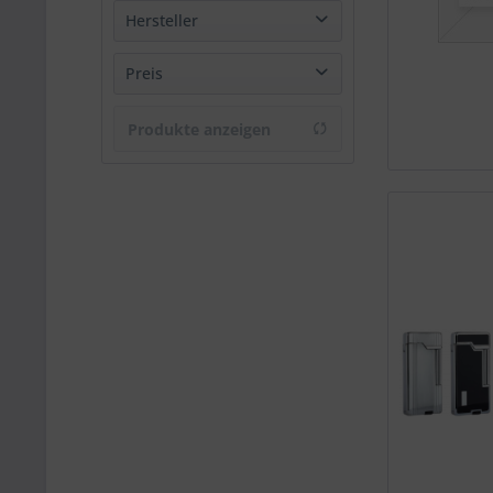
Hersteller
Cozy
Preis
Curly CR
Easy Torch 8
Produkte anzeigen
von
2,50 €
bis
69,95 €
Formula
Jean Claude
Passatore
Sky Cigar
Sky jet
Zippo
Zorr