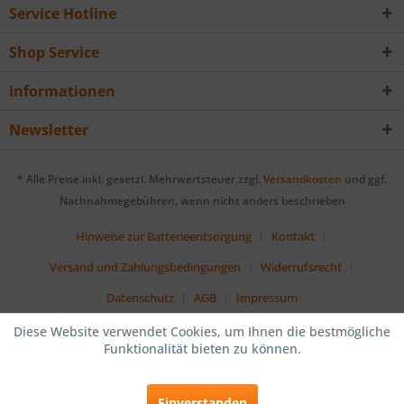
Service Hotline
Shop Service
Informationen
Newsletter
* Alle Preise inkl. gesetzl. Mehrwertsteuer zzgl.
Versandkosten
und ggf.
Nachnahmegebühren, wenn nicht anders beschrieben
Hinweise zur Batterieentsorgung
Kontakt
Versand und Zahlungsbedingungen
Widerrufsrecht
Datenschutz
AGB
Impressum
Diese Website verwendet Cookies, um Ihnen die bestmögliche
Funktionalität bieten zu können.
Einverstanden