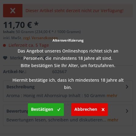
Dieser Artikel steht derzeit nicht zur Verfügung!
11,70 € *
Inhalt:
50 Gramm (234,00 € * / 1000 Gramm)
inkl. MwSt.
zzgl. Versandkosten
Altersverifizierung
Lieferzeit ca. 5 Tage
Das Angebot unseres Onlineshops richtet sich an
Merken
Bewerten
Personen, die mindestens 18 Jahre alt sind.
Bitte bestätigen Sie Ihr Alter, um fortzufahren.
Artikel-Nr.:
602667
Hiermit bestätige ich, dass ich mindestens 18 Jahre alt
Beschreibung
bin.
Aroma : Honig mit Ahornsirup Inhalt : 50 Gramm
mehr
Bestätigen
Abbrechen
Bewertungen
0
Bewertungen lesen, schreiben und diskutieren...
mehr