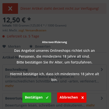
Dieser Artikel steht derzeit nicht zur Verfügung!
12,50 € *
Inhalt:
100 Gramm (125,00 € * / 1000 Gramm)
inkl. MwSt.
zzgl. Versandkosten
Lieferzeit ca. 5 Tage
Altersverifizierung
Merken
Bewerten
Das Angebot unseres Onlineshops richtet sich an
Personen, die mindestens 18 Jahre alt sind.
Artikel-Nr.:
VAUENTabauenlandsunset
Bitte bestätigen Sie Ihr Alter, um fortzufahren.
Beschreibung
Hiermit bestätige ich, dass ich mindestens 18 Jahre alt
Ein nuancenreicher Blend aus Virginias in
bin.
unterschiedlichen Schnittbreiten und –arten, verfeinert...
mehr
Bestätigen
Abbrechen
Bewertungen
0
Bewertungen lesen, schreiben und diskutieren...
mehr