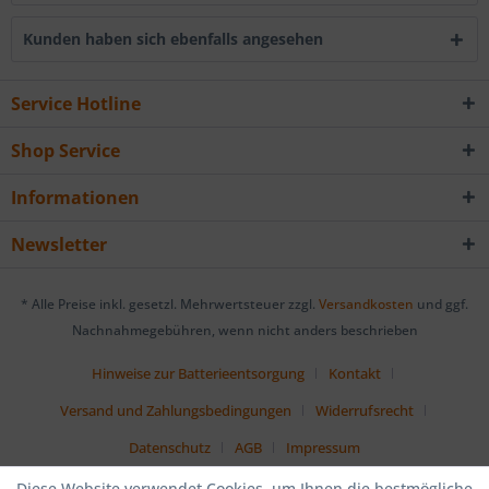
Kunden haben sich ebenfalls angesehen
Service Hotline
Shop Service
Informationen
Newsletter
* Alle Preise inkl. gesetzl. Mehrwertsteuer zzgl.
Versandkosten
und ggf.
Nachnahmegebühren, wenn nicht anders beschrieben
Hinweise zur Batterieentsorgung
Kontakt
Versand und Zahlungsbedingungen
Widerrufsrecht
Datenschutz
AGB
Impressum
Diese Website verwendet Cookies, um Ihnen die bestmögliche