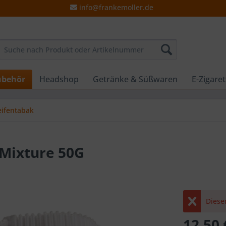
info@frankemoller.de
ubehör
Headshop
Getränke & Süßwaren
E-Zigare
eifentabak
Mixture 50G
Dieser
12,50 