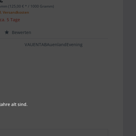
amm (125,00 € * / 1000 Gramm)
l. Versandkosten
 ca. 5 Tage
Bewerten
VAUENTABAuenlandEvening
ahre alt sind.