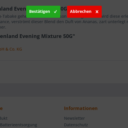
land Evening Mixture 50G"
Bestätigen
Abbrechen
h-Tabake gehen eine ideale Liaison ein. Abgerundet wird diese erl
ce, verströmt dieser Blend den Duft von Ananas, zart unterlegt
her.
enland Evening Mixture 50G"
bH & Co. KG
ce
Informationen
dukt
Newsletter
 Batterieentsorgung
Datenschutz