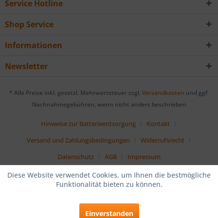
Service Hotline
Shop Service
Informationen
Newsletter
* Alle Preise inkl. gesetzl. Mehrwertsteuer zzgl.
Versandkosten
und ggf.
Nachnahmegebühren, wenn nicht anders beschrieben
Hinweise zur Batterieentsorgung
Kontakt
Versand und Zahlungsbedingungen
Widerrufsrecht
Datenschutz
AGB
Impressum
Diese Website verwendet Cookies, um Ihnen die bestmögliche
Funktionalität bieten zu können.
Einverstanden