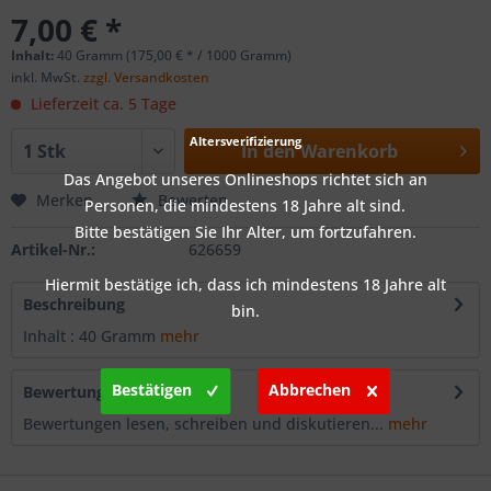
7,00 € *
Inhalt:
40 Gramm (175,00 € * / 1000 Gramm)
inkl. MwSt.
zzgl. Versandkosten
Lieferzeit ca. 5 Tage
Altersverifizierung
In den
Warenkorb
Das Angebot unseres Onlineshops richtet sich an
Merken
Bewerten
Personen, die mindestens 18 Jahre alt sind.
Bitte bestätigen Sie Ihr Alter, um fortzufahren.
Artikel-Nr.:
626659
Hiermit bestätige ich, dass ich mindestens 18 Jahre alt
Beschreibung
bin.
Inhalt : 40 Gramm
mehr
Bestätigen
Abbrechen
Bewertungen
0
Bewertungen lesen, schreiben und diskutieren...
mehr