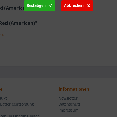
Bestätigen
Abbrechen
d (American)"
Red (American)"
 KG
ce
Informationen
dukt
Newsletter
 Batterieentsorgung
Datenschutz
Impressum
 Zahlungsbedingungen