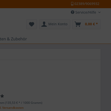
02389/9069932
Service/Hilfe
Mein Konto
0,00 € *
tten & Zubehör
 *
mm (135,53 € * / 1000 Gramm)
l. Versandkosten