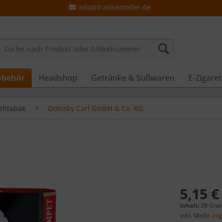
info@frankemoller.de
ubehör
Headshop
Getränke & Süßwaren
E-Zigare
ehtabak
Domsky Carl GmbH & Co. KG
5,15 €
Inhalt:
38 Gra
inkl. MwSt.
zzg