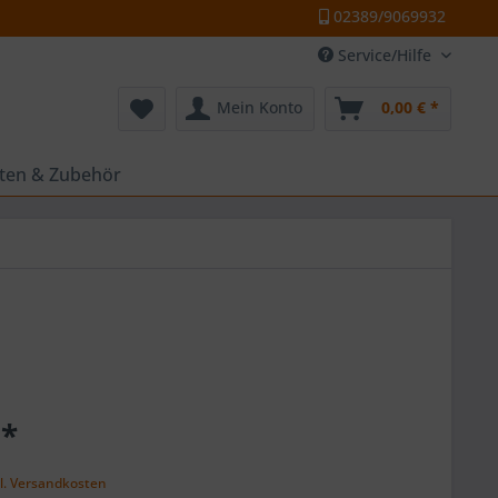
02389/9069932
Service/Hilfe
Mein Konto
0,00 € *
tten & Zubehör
 *
k
l. Versandkosten