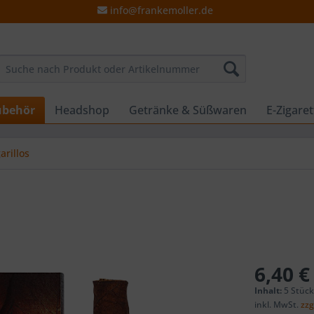
info@frankemoller.de
ubehör
Headshop
Getränke & Süßwaren
E-Zigare
arillos
6,40 €
Inhalt:
5 Stüc
inkl. MwSt.
zzg