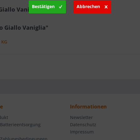
Bestätigen
Abbrechen
iallo Vaniglia"
 Giallo Vaniglia"
. KG
ce
Informationen
dukt
Newsletter
 Batterieentsorgung
Datenschutz
Impressum
 Zahlungsbedingungen