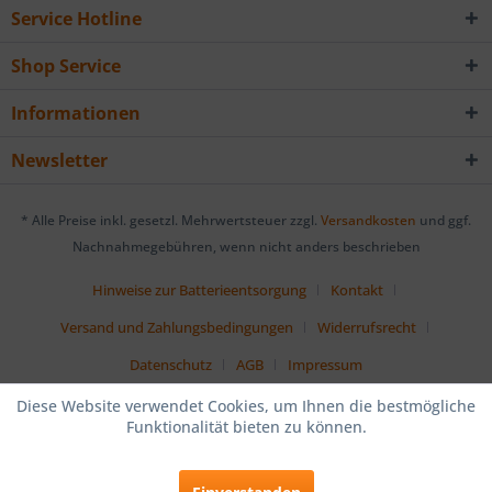
Service Hotline
Shop Service
Informationen
Newsletter
* Alle Preise inkl. gesetzl. Mehrwertsteuer zzgl.
Versandkosten
und ggf.
Nachnahmegebühren, wenn nicht anders beschrieben
Hinweise zur Batterieentsorgung
Kontakt
Versand und Zahlungsbedingungen
Widerrufsrecht
Datenschutz
AGB
Impressum
Diese Website verwendet Cookies, um Ihnen die bestmögliche
Funktionalität bieten zu können.