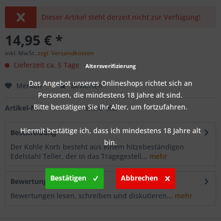
Dieser Artikel steht derzeit nicht zur Verfügung!
14,95 € *
inkl. MwSt.
zzgl. Versandkosten
Lieferzeit ca. 5 Tage
Altersverifizierung
Das Angebot unseres Onlineshops richtet sich an
Merken
Bewerten
Personen, die mindestens 18 Jahre alt sind.
Bitte bestätigen Sie Ihr Alter, um fortzufahren.
Artikel-Nr.:
shizu-002
Hiermit bestätige ich, dass ich mindestens 18 Jahre alt
Beschreibung
bin.
Der Kohle Korb besteht aus einem hitzebeständigen
Edelstahl Teller, der in das Tragegestell...
mehr
Bestätigen
Abbrechen
Bewertungen
0
Bewertungen lesen, schreiben und diskutieren...
mehr