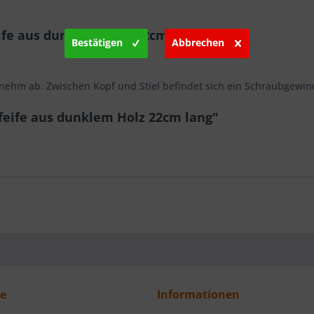
fe aus dunklem Holz 22cm lang"
Bestätigen
Abbrechen
m ab. Zwischen Kopf und Stiel befindet sich ein Schraubgewinde a
feife aus dunklem Holz 22cm lang"
ce
Informationen