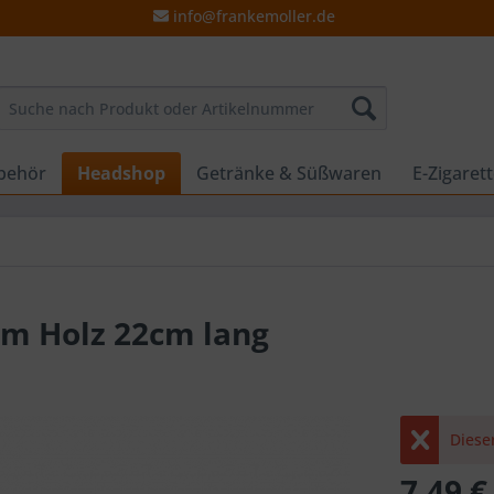
info@frankemoller.de
behör
Headshop
Getränke & Süßwaren
E-Zigaret
em Holz 22cm lang
Dieser
7,49 €