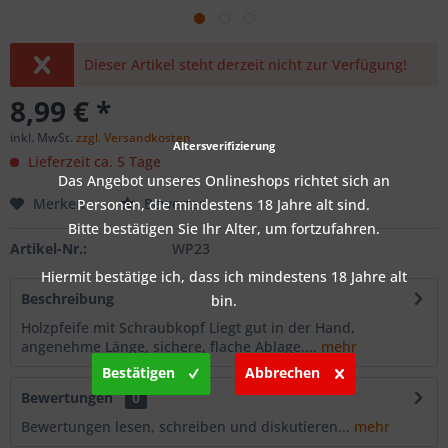
Dieser Artikel steht derzeit nicht zur Verfügung!
8,99 € *
inkl. MwSt.
zzgl. Versandkosten
Altersverifizierung
Lieferzeit ca. 5 Tage
Das Angebot unseres Onlineshops richtet sich an
Merken
Bewerten
Personen, die mindestens 18 Jahre alt sind.
Bitte bestätigen Sie Ihr Alter, um fortzufahren.
Artikel-Nr.:
WP23
Hiermit bestätige ich, dass ich mindestens 18 Jahre alt
Beschreibung
bin.
Holzpfeife mit Schraubkopf Liegt gut in der Hand,
angenehme Länge, sichere, flache Ablage....
mehr
Bestätigen
Abbrechen
Bewertungen
0
Bewertungen lesen, schreiben und diskutieren...
mehr