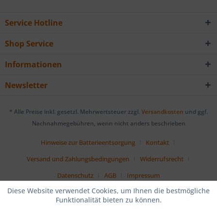
Service Hotline
Shop Service
Informationen
Newsletter
* Alle Preise inkl. gesetzl. Mehrwertsteuer zzgl.
Versandkosten
und ggf.
Nachnahmegebühren, wenn nicht anders beschrieben
Hinweise zur Batterieentsorgung
Kontakt
Versand und Zahlungsbedingungen
Widerrufsrecht
Datenschutz
AGB
Impressum
Diese Website verwendet Cookies, um Ihnen die bestmögliche
Funktionalität bieten zu können.