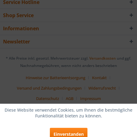
Service Hotline
Shop Service
Informationen
Newsletter
* Alle Preise inkl. gesetzl. Mehrwertsteuer zzgl.
Versandkosten
und ggf.
Nachnahmegebühren, wenn nicht anders beschrieben
Hinweise zur Batterieentsorgung
Kontakt
Versand und Zahlungsbedingungen
Widerrufsrecht
Datenschutz
AGB
Impressum
Diese Website verwendet Cookies, um Ihnen die bestmögliche
Funktionalität bieten zu können.
Einverstanden