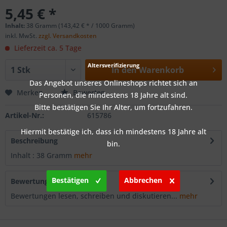
5,45 € *
Inhalt:
38 Gramm (143,42 € * / 1000 Gramm)
inkl. MwSt.
zzgl. Versandkosten
Lieferzeit ca. 5 Tage
Altersverifizierung
In den
Warenkorb
Das Angebot unseres Onlineshops richtet sich an
Merken
Bewerten
Personen, die mindestens 18 Jahre alt sind.
Bitte bestätigen Sie Ihr Alter, um fortzufahren.
Artikel-Nr.:
615786
Hiermit bestätige ich, dass ich mindestens 18 Jahre alt
Beschreibung
bin.
Inhalt : 38 Gramm
mehr
Bestätigen
Abbrechen
Bewertungen
0
Bewertungen lesen, schreiben und diskutieren...
mehr