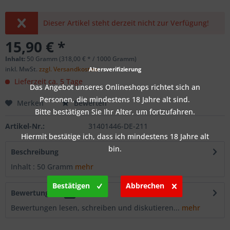
Dieser Artikel steht derzeit nicht zur Verfügung!
15,90 € *
Inhalt:
50 Gramm (318,00 € * / 1000 Gramm)
inkl. MwSt.
zzgl. Versandkosten
Altersverifizierung
Lieferzeit ca. 5 Tage
Das Angebot unseres Onlineshops richtet sich an
Personen, die mindestens 18 Jahre alt sind.
Merken
Bewerten
Bitte bestätigen Sie Ihr Alter, um fortzufahren.
Artikel-Nr.:
31401446-DE-211
Hiermit bestätige ich, dass ich mindestens 18 Jahre alt
bin.
Beschreibung
Inhalt : 50 Gramm
mehr
Bestätigen
Abbrechen
Bewertungen
0
Bewertungen lesen, schreiben und diskutieren...
mehr