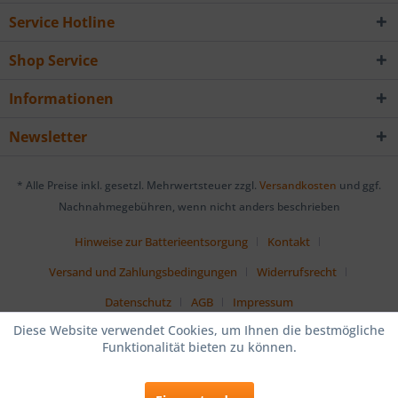
Service Hotline
Shop Service
Informationen
Newsletter
* Alle Preise inkl. gesetzl. Mehrwertsteuer zzgl.
Versandkosten
und ggf.
Nachnahmegebühren, wenn nicht anders beschrieben
Hinweise zur Batterieentsorgung
Kontakt
Versand und Zahlungsbedingungen
Widerrufsrecht
Datenschutz
AGB
Impressum
Diese Website verwendet Cookies, um Ihnen die bestmögliche
Funktionalität bieten zu können.