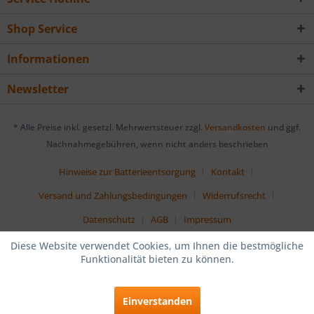
Shop Service
Informationen
Newsletter
* Alle Preise inkl. gesetzl. Mehrwertsteuer zzgl.
Versandkosten
und ggf.
Nachnahmegebühren, wenn nicht anders beschrieben
Hinweise zur Batterieentsorgung
Kontakt
Versand und Zahlungsbedingungen
Widerrufsrecht
Datenschutz
AGB
Impressum
Diese Website verwendet Cookies, um Ihnen die bestmögliche
Funktionalität bieten zu können.
Einverstanden