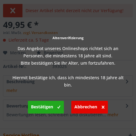
Dieser Artikel steht derzeit nicht zur Verfügung!
49,95 € *
inkl. MwSt.
zzgl. Versandkosten
Altersverifizierung
Lieferzeit ca. 5 Tage
Das Angebot unseres Onlineshops richtet sich an
Merken
Bewerten
Personen, die mindestens 18 Jahre alt sind.
Bitte bestätigen Sie Ihr Alter, um fortzufahren.
Artikel-Nr.:
393025
Hiermit bestätige ich, dass ich mindestens 18 Jahre alt
Beschreibung
bin.
mehr
Bewertungen
0
Bestätigen
Abbrechen
Bewertungen lesen, schreiben und diskutieren...
mehr
Service Hotline