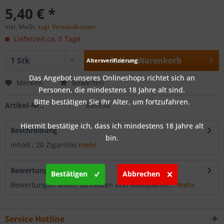
5,40 € *
inkl. MwSt.
zzgl. Versandkosten
Lieferzeit ca. 5 Tage
In den
Warenkorb
Altersverifizierung
Das Angebot unseres Onlineshops richtet sich an
Merken
Bewerten
Personen, die mindestens 18 Jahre alt sind.
Bitte bestätigen Sie Ihr Alter, um fortzufahren.
Artikel-Nr.:
630338
Hiermit bestätige ich, dass ich mindestens 18 Jahre alt
Beschreibung
bin.
Inhalt : 20 Zigarillos
mehr
Bewertungen
0
Bestätigen
Abbrechen
Bewertungen lesen, schreiben und diskutieren...
mehr
Service Hotline