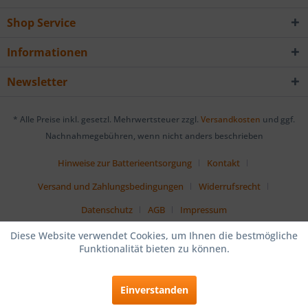
Shop Service
Informationen
Newsletter
* Alle Preise inkl. gesetzl. Mehrwertsteuer zzgl.
Versandkosten
und ggf.
Nachnahmegebühren, wenn nicht anders beschrieben
Hinweise zur Batterieentsorgung
Kontakt
Versand und Zahlungsbedingungen
Widerrufsrecht
Datenschutz
AGB
Impressum
Diese Website verwendet Cookies, um Ihnen die bestmögliche
Funktionalität bieten zu können.
Einverstanden