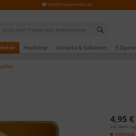
info@frankemoller.de
ubehör
Headshop
Getränke & Süßwaren
E-Zigare
arillos
4,95 €
inkl. MwSt.
zzg
Lieferzeit