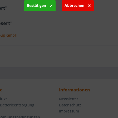
Bestätigen
Abbrechen
rt"
esert"
roup GmbH
ce
Informationen
dukt
Newsletter
 Batterieentsorgung
Datenschutz
Impressum
 Zahlungsbedingungen