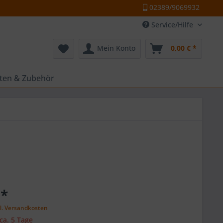
02389/9069932
Service/Hilfe
Mein Konto
0,00 € *
tten & Zubehör
 *
l. Versandkosten
 ca. 5 Tage