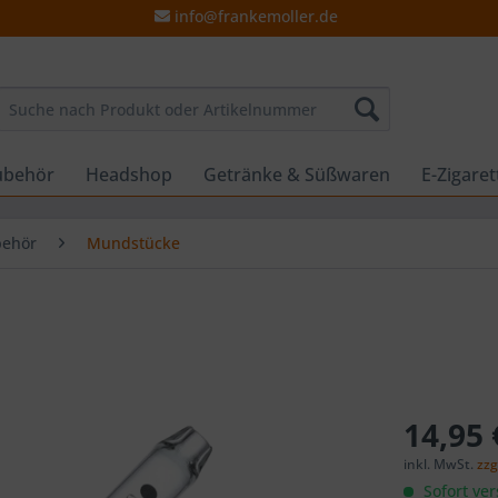
info@frankemoller.de
ubehör
Headshop
Getränke & Süßwaren
E-Zigare
behör
Mundstücke
14,95 
inkl. MwSt.
zzg
Sofort ver