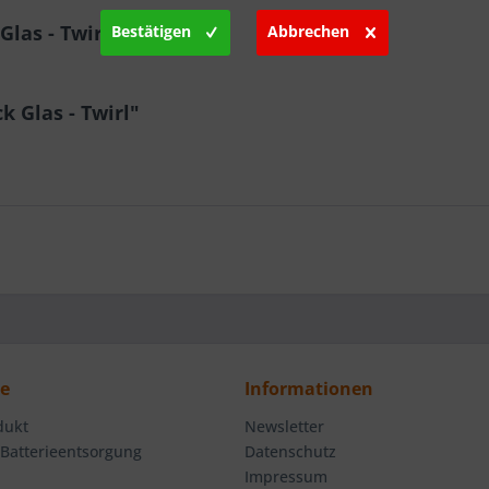
las - Twirl"
Bestätigen
Abbrechen
 Glas - Twirl"
ce
Informationen
dukt
Newsletter
 Batterieentsorgung
Datenschutz
Impressum