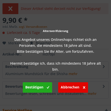
Dieser Artikel steht derzeit nicht zur Verfügung!
9,90 € *
inkl. MwSt.
zzgl. Versandkosten
Altersverifizierung
Lieferzeit ca. 5 Tage
Das Angebot unseres Onlineshops richtet sich an
Merken
Bewerten
Personen, die mindestens 18 Jahre alt sind.
Bitte bestätigen Sie Ihr Alter, um fortzufahren.
Artikel-Nr.:
m370pi
Hiermit bestätige ich, dass ich mindestens 18 Jahre alt
Beschreibung
bin.
Aluminium Mundstück für die Shisha
mehr
Bewertungen
0
Bestätigen
Abbrechen
Bewertungen lesen, schreiben und diskutieren...
mehr
Service Hotline