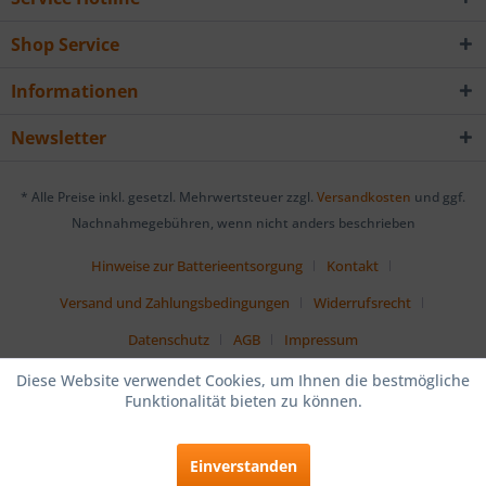
Shop Service
Informationen
Newsletter
* Alle Preise inkl. gesetzl. Mehrwertsteuer zzgl.
Versandkosten
und ggf.
Nachnahmegebühren, wenn nicht anders beschrieben
Hinweise zur Batterieentsorgung
Kontakt
Versand und Zahlungsbedingungen
Widerrufsrecht
Datenschutz
AGB
Impressum
Diese Website verwendet Cookies, um Ihnen die bestmögliche
Funktionalität bieten zu können.
Einverstanden