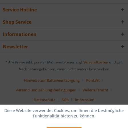
Service Hotline
Shop Service
Informationen
Newsletter
* Alle Preise inkl. gesetzl. Mehrwertsteuer zzgl.
Versandkosten
und ggf.
Nachnahmegebühren, wenn nicht anders beschrieben
Hinweise zur Batterieentsorgung
Kontakt
Versand und Zahlungsbedingungen
Widerrufsrecht
Datenschutz
AGB
Impressum
Diese Website verwendet Cookies, um Ihnen die bestmögliche
Funktionalität bieten zu können.