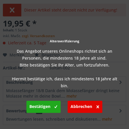
Dieser Artikel steht derzeit nicht zur Verfügung!
19,95 € *
Inhalt:
1 Stück
inkl. MwSt.
zzgl. Versandkosten
Altersverifizierung
Lieferzeit ca. 5 Tage
Das Angebot unseres Onlineshops richtet sich an
Merken
Bewerten
Personen, die mindestens 18 Jahre alt sind.
Bitte bestätigen Sie Ihr Alter, um fortzufahren.
Artikel-Nr.:
sultan-002
Hiermit bestätige ich, dass ich mindestens 18 Jahre alt
Beschreibung
bin.
Molassefänger 18/8 Dank dem Molassefänger dringt keine
Molasse mehr in deine Bowl....
mehr
Bestätigen
Abbrechen
Bewertungen
0
Bewertungen lesen, schreiben und diskutieren...
mehr