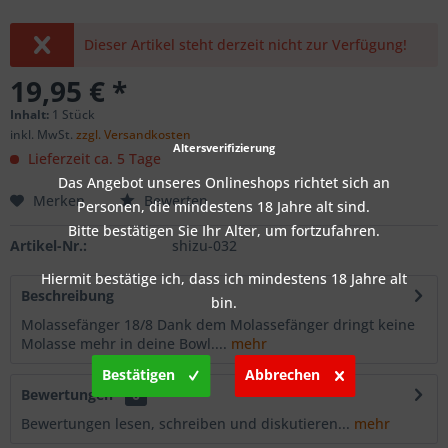
Dieser Artikel steht derzeit nicht zur Verfügung!
19,95 € *
Inhalt:
1 Stück
inkl. MwSt.
zzgl. Versandkosten
Altersverifizierung
Lieferzeit ca. 5 Tage
Das Angebot unseres Onlineshops richtet sich an
Merken
Bewerten
Personen, die mindestens 18 Jahre alt sind.
Bitte bestätigen Sie Ihr Alter, um fortzufahren.
Artikel-Nr.:
shizu-032
Hiermit bestätige ich, dass ich mindestens 18 Jahre alt
Beschreibung
bin.
Molassefänger 18/8 Dank dem Molassefänger dringt keine
Molasse mehr in deine Bowl....
mehr
Bestätigen
Abbrechen
Bewertungen
0
Bewertungen lesen, schreiben und diskutieren...
mehr