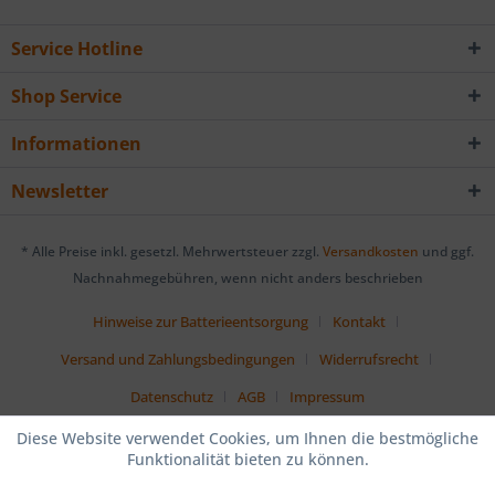
Service Hotline
Shop Service
Informationen
Newsletter
* Alle Preise inkl. gesetzl. Mehrwertsteuer zzgl.
Versandkosten
und ggf.
Nachnahmegebühren, wenn nicht anders beschrieben
Hinweise zur Batterieentsorgung
Kontakt
Versand und Zahlungsbedingungen
Widerrufsrecht
Datenschutz
AGB
Impressum
Diese Website verwendet Cookies, um Ihnen die bestmögliche
Funktionalität bieten zu können.