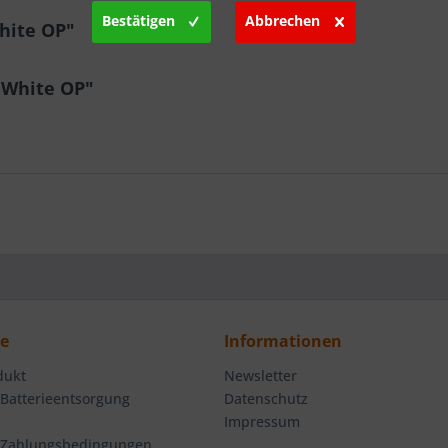
Bestätigen
Abbrechen
hite OP"
 White OP"
ce
Informationen
dukt
Newsletter
 Batterieentsorgung
Datenschutz
Impressum
 Zahlungsbedingungen