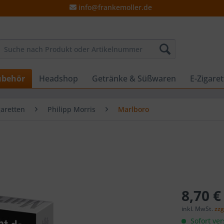
info@frankemoller.de
ubehör
Headshop
Getränke & Süßwaren
E-Zigare
garetten
Philipp Morris
Marlboro
8,70 €
inkl. MwSt.
zzg
Sofort ver