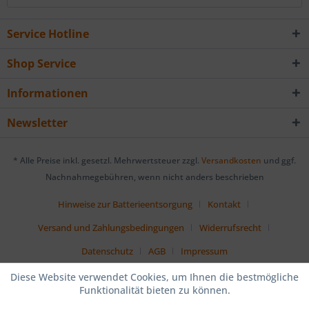
Service Hotline
Shop Service
Informationen
Newsletter
* Alle Preise inkl. gesetzl. Mehrwertsteuer zzgl.
Versandkosten
und ggf.
Nachnahmegebühren, wenn nicht anders beschrieben
Hinweise zur Batterieentsorgung
Kontakt
Versand und Zahlungsbedingungen
Widerrufsrecht
Datenschutz
AGB
Impressum
Diese Website verwendet Cookies, um Ihnen die bestmögliche
Funktionalität bieten zu können.