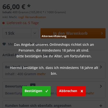
66,00 € *
Inhalt:
400 Gramm (165,00 € * / 1000 Gramm)
inkl. MwSt.
zzgl. Versandkosten
Lieferzeit ca. 5 Tage
In den
Warenkorb
Altersverifizierung
Merken
Bewerten
Das Angebot unseres Onlineshops richtet sich an
Personen, die mindestens 18 Jahre alt sind.
Artikel-Nr.:
644866
Bitte bestätigen Sie Ihr Alter, um fortzufahren.
Beschreibung
Hiermit bestätige ich, dass ich mindestens 18 Jahre alt
bin.
Inhalt : 400 Gramm
mehr
Bewertungen
0
Bestätigen
Abbrechen
Bewertungen lesen, schreiben und diskutieren...
mehr
Kunden haben sich ebenfalls angesehen