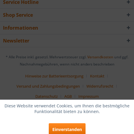
Service Hotline
Shop Service
Informationen
Newsletter
* Alle Preise inkl. gesetzl. Mehrwertsteuer zzgl.
Versandkosten
und ggf.
Nachnahmegebühren, wenn nicht anders beschrieben
Hinweise zur Batterieentsorgung
Kontakt
Versand und Zahlungsbedingungen
Widerrufsrecht
Datenschutz
AGB
Impressum
Diese Website verwendet Cookies, um Ihnen die bestmögliche
Funktionalität bieten zu können.
Einverstanden