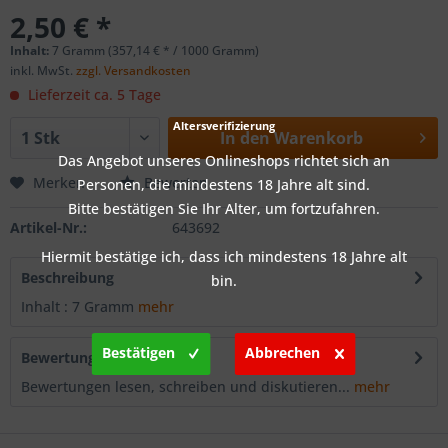
2,50 € *
Inhalt:
7 Gramm (357,14 € * / 1000 Gramm)
inkl. MwSt.
zzgl. Versandkosten
Lieferzeit ca. 5 Tage
Altersverifizierung
In den
Warenkorb
Das Angebot unseres Onlineshops richtet sich an
Merken
Bewerten
Personen, die mindestens 18 Jahre alt sind.
Bitte bestätigen Sie Ihr Alter, um fortzufahren.
Artikel-Nr.:
643692
Hiermit bestätige ich, dass ich mindestens 18 Jahre alt
Beschreibung
bin.
Inhalt : 7 Gramm
mehr
Bestätigen
Abbrechen
Bewertungen
0
Bewertungen lesen, schreiben und diskutieren...
mehr