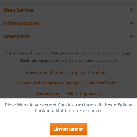
Shop Service
Informationen
Newsletter
* Alle Preise inkl. gesetzl. Mehrwertsteuer zzgl.
Versandkosten
und ggf.
Nachnahmegebühren, wenn nicht anders beschrieben
Hinweise zur Batterieentsorgung
Kontakt
Versand und Zahlungsbedingungen
Widerrufsrecht
Datenschutz
AGB
Impressum
Diese Website verwendet Cookies, um Ihnen die bestmögliche
Funktionalität bieten zu können.
Einverstanden