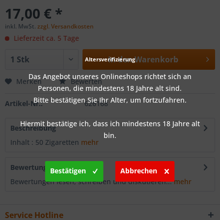
17,00 € *
inkl. MwSt.
zzgl. Versandkosten
Lieferzeit ca. 5 Tage
In den
Warenkorb
Altersverifizierung
Das Angebot unseres Onlineshops richtet sich an
Merken
Bewerten
Personen, die mindestens 18 Jahre alt sind.
Bitte bestätigen Sie Ihr Alter, um fortzufahren.
Artikel-Nr.:
626168
Hiermit bestätige ich, dass ich mindestens 18 Jahre alt
Beschreibung
bin.
Inhalt : 50 Zigaretten
mehr
Bewertungen
0
Bestätigen
Abbrechen
Bewertungen lesen, schreiben und diskutieren...
mehr
Service Hotline