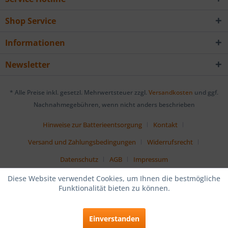
Shop Service
Informationen
Newsletter
* Alle Preise inkl. gesetzl. Mehrwertsteuer zzgl.
Versandkosten
und ggf.
Nachnahmegebühren, wenn nicht anders beschrieben
Hinweise zur Batterieentsorgung
Kontakt
Versand und Zahlungsbedingungen
Widerrufsrecht
Datenschutz
AGB
Impressum
Diese Website verwendet Cookies, um Ihnen die bestmögliche
Funktionalität bieten zu können.
Einverstanden