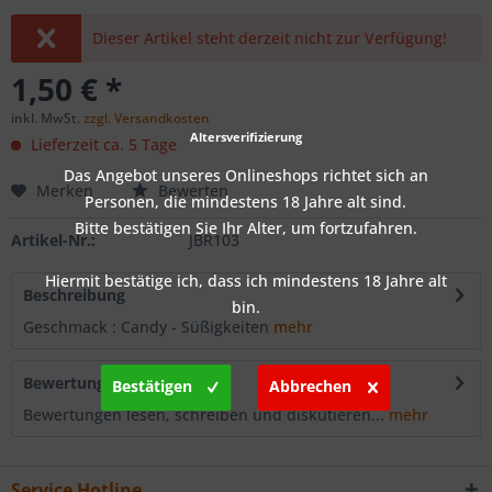
Dieser Artikel steht derzeit nicht zur Verfügung!
1,50 € *
inkl. MwSt.
zzgl. Versandkosten
Altersverifizierung
Lieferzeit ca. 5 Tage
Das Angebot unseres Onlineshops richtet sich an
Merken
Bewerten
Personen, die mindestens 18 Jahre alt sind.
Bitte bestätigen Sie Ihr Alter, um fortzufahren.
Artikel-Nr.:
JBR103
Hiermit bestätige ich, dass ich mindestens 18 Jahre alt
Beschreibung
bin.
Geschmack : Candy - Süßigkeiten
mehr
Bewertungen
0
Bestätigen
Abbrechen
Bewertungen lesen, schreiben und diskutieren...
mehr
Service Hotline