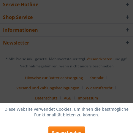
Service Hotline
Shop Service
Informationen
Newsletter
* Alle Preise inkl. gesetzl. Mehrwertsteuer zzgl.
Versandkosten
und ggf.
Nachnahmegebühren, wenn nicht anders beschrieben
Hinweise zur Batterieentsorgung
Kontakt
Versand und Zahlungsbedingungen
Widerrufsrecht
Datenschutz
AGB
Impressum
Diese Website verwendet Cookies, um Ihnen die bestmögliche
Funktionalität bieten zu können.
Einverstanden