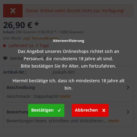
Dieser Artikel steht derzeit nicht zur Verfügung!
26,90 € *
Inhalt:
200 Gramm (134,50 € * / 1000 Gramm)
inkl. MwSt.
zzgl. Versandkosten
Altersverifizierung
Lieferzeit ca. 5 Tage
Das Angebot unseres Onlineshops richtet sich an
Merken
Bewerten
Personen, die mindestens 18 Jahre alt sind.
Bitte bestätigen Sie Ihr Alter, um fortzufahren.
Artikel-Nr.:
jookah-001
Hiermit bestätige ich, dass ich mindestens 18 Jahre alt
Beschreibung
bin.
Geschmack : Doppelapfel
mehr
Bestätigen
Abbrechen
Bewertungen
0
Bewertungen lesen, schreiben und diskutieren...
mehr