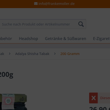
info@frankemoller.de
ubehör
Headshop
Getränke & Süßwaren
E-Zigare
bak
Adalya Shisha Tabak
200 Gramm
200g
Dieser
26,90 