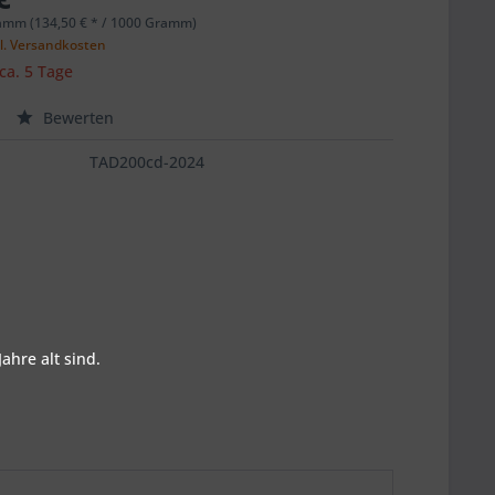
amm (134,50 € * / 1000 Gramm)
l. Versandkosten
 ca. 5 Tage
Bewerten
TAD200cd-2024
ahre alt sind.