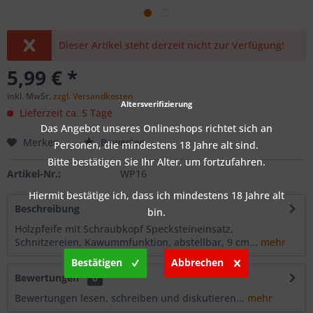
Dieser Artikel steht derzeit nicht zur Verfügung!
5,99 € *
inkl. MwSt.
zzgl. Versandkosten
Altersverifizierung
Lieferzeit ca. 5 Tage
Das Angebot unseres Onlineshops richtet sich an
Merken
Bewerten
Personen, die mindestens 18 Jahre alt sind.
Bitte bestätigen Sie Ihr Alter, um fortzufahren.
Artikel-Nr.:
WP16
Hiermit bestätige ich, dass ich mindestens 18 Jahre alt
Beschreibung
bin.
Holzpfeife mit Schraubkopf Specksteineinsatz,
Schnitzereien, Kawummfunktion, abstellbar, 9 cm...
mehr
Bestätigen
Abbrechen
Bewertungen
0
Bewertungen lesen, schreiben und diskutieren...
mehr