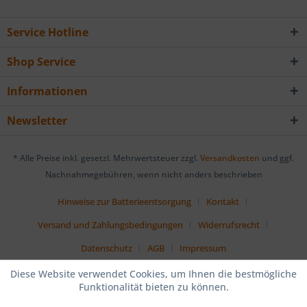
Service Hotline
Shop Service
Informationen
Newsletter
* Alle Preise inkl. gesetzl. Mehrwertsteuer zzgl.
Versandkosten
und ggf.
Nachnahmegebühren, wenn nicht anders beschrieben
Hinweise zur Batterieentsorgung
Kontakt
Versand und Zahlungsbedingungen
Widerrufsrecht
Datenschutz
AGB
Impressum
Diese Website verwendet Cookies, um Ihnen die bestmögliche
Funktionalität bieten zu können.