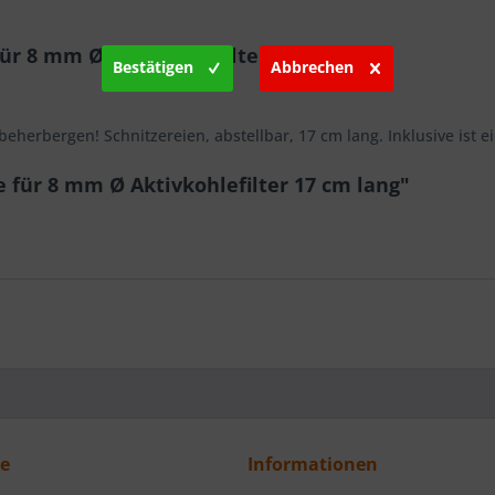
ür 8 mm Ø Aktivkohlefilter 17 cm lang"
Bestätigen
Abbrechen
eherbergen! Schnitzereien, abstellbar, 17 cm lang. Inklusive ist ei
 für 8 mm Ø Aktivkohlefilter 17 cm lang"
ce
Informationen