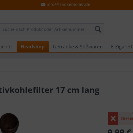
info@frankemoller.de
behör
Headshop
Getränke & Süßwaren
E-Zigaret
ivkohlefilter 17 cm lang
Dieser
9,99 €