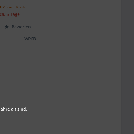
l. Versandkosten
 ca. 5 Tage
Bewerten
WP6B
ahre alt sind.