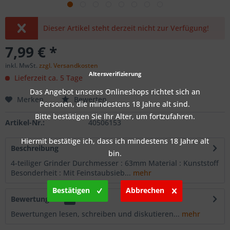
Dieser Artikel steht derzeit nicht zur Verfügung!
7,99 € *
inkl. MwSt.
zzgl. Versandkosten
Altersverifizierung
Lieferzeit ca. 5 Tage
Das Angebot unseres Onlineshops richtet sich an
Merken
Bewerten
Personen, die mindestens 18 Jahre alt sind.
Bitte bestätigen Sie Ihr Alter, um fortzufahren.
Artikel-Nr.:
40506153
Hiermit bestätige ich, dass ich mindestens 18 Jahre alt
Beschreibung
bin.
4-teiliger Grinder Durchmesser : 63mm Material : Kunststoff
Besonderheit : Mit Feinstaubsieb...
mehr
Bestätigen
Abbrechen
Bewertungen
0
Bewertungen lesen, schreiben und diskutieren...
mehr