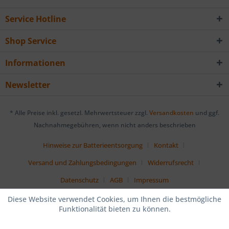
Service Hotline
Shop Service
Informationen
Newsletter
* Alle Preise inkl. gesetzl. Mehrwertsteuer zzgl.
Versandkosten
und ggf.
Nachnahmegebühren, wenn nicht anders beschrieben
Hinweise zur Batterieentsorgung
Kontakt
Versand und Zahlungsbedingungen
Widerrufsrecht
Datenschutz
AGB
Impressum
Diese Website verwendet Cookies, um Ihnen die bestmögliche
Funktionalität bieten zu können.