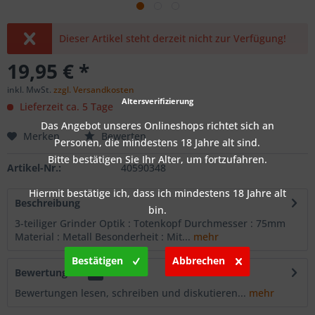
Dieser Artikel steht derzeit nicht zur Verfügung!
19,95 € *
inkl. MwSt.
zzgl. Versandkosten
Altersverifizierung
Lieferzeit ca. 5 Tage
Das Angebot unseres Onlineshops richtet sich an
Merken
Bewerten
Personen, die mindestens 18 Jahre alt sind.
Bitte bestätigen Sie Ihr Alter, um fortzufahren.
Artikel-Nr.:
40590348
Hiermit bestätige ich, dass ich mindestens 18 Jahre alt
Beschreibung
bin.
3-teiliger Grinder Optik : Totenkopf Durchmesser : 75mm
Material : Metall Besonderheit : Mit...
mehr
Bestätigen
Abbrechen
Bewertungen
0
Bewertungen lesen, schreiben und diskutieren...
mehr