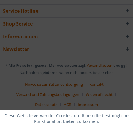
Service Hotline
Shop Service
Informationen
Newsletter
* Alle Preise inkl. gesetzl. Mehrwertsteuer zzgl.
Versandkosten
und ggf.
Nachnahmegebühren, wenn nicht anders beschrieben
Hinweise zur Batterieentsorgung
Kontakt
Versand und Zahlungsbedingungen
Widerrufsrecht
Datenschutz
AGB
Impressum
Diese Website verwendet Cookies, um Ihnen die bestmögliche
Funktionalität bieten zu können.