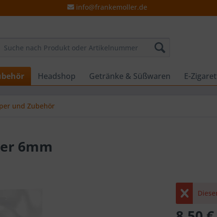
info@frankemoller.de
ubehör
Headshop
Getränke & Süßwaren
E-Zigare
per und Zubehör
lter 6mm
Dieser
8,50 €