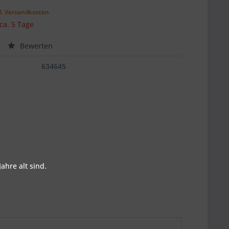
l. Versandkosten
 ca. 5 Tage
Bewerten
634645
ahre alt sind.