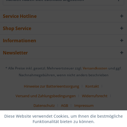
Service Hotline
Shop Service
Informationen
Newsletter
* Alle Preise inkl. gesetzl. Mehrwertsteuer zzgl.
Versandkosten
und ggf.
Nachnahmegebühren, wenn nicht anders beschrieben
Hinweise zur Batterieentsorgung
Kontakt
Versand und Zahlungsbedingungen
Widerrufsrecht
Datenschutz
AGB
Impressum
Diese Website verwendet Cookies, um Ihnen die bestmögliche
Funktionalität bieten zu können.