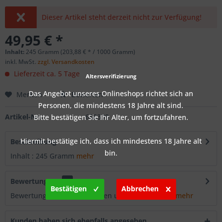
Dieser Artikel steht derzeit nicht zur Verfügung!
49,95 € *
Inhalt:
245 Gramm (203,88 € * / 1000 Gramm)
inkl. MwSt.
zzgl. Versandkosten
Lieferzeit ca. 5 Tage
Altersverifizierung
Das Angebot unseres Onlineshops richtet sich an
Merken
Bewerten
Personen, die mindestens 18 Jahre alt sind.
Artikel-Nr.:
658339
Bitte bestätigen Sie Ihr Alter, um fortzufahren.
Hiermit bestätige ich, dass ich mindestens 18 Jahre alt
Beschreibung
bin.
Inhalt : 245 Gramm
mehr
Bewertungen
0
Bestätigen
Abbrechen
Bewertungen lesen, schreiben und diskutieren...
mehr
Kunden haben sich ebenfalls angesehen