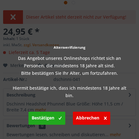
Dieser Artikel steht derzeit nicht zur Verfügung!
24,95 € *
Inhalt:
1 Stück
inkl. MwSt.
zzgl. Versandkosten
Altersverifizierung
Lieferzeit ca. 5 Tage
Das Angebot unseres Onlineshops richtet sich an
Merken
Bewerten
Personen, die mindestens 18 Jahre alt sind.
Bitte bestätigen Sie Ihr Alter, um fortzufahren.
Artikel-Nr.:
dschinni-041
Hiermit bestätige ich, dass ich mindestens 18 Jahre alt
Beschreibung
bin.
Dschinni Headshot Phunnel Blue Größe: Höhe 11,5 cm /
Breite 7,4 cm
mehr
Bestätigen
Abbrechen
Bewertungen
0
Bewertungen lesen, schreiben und diskutieren...
mehr