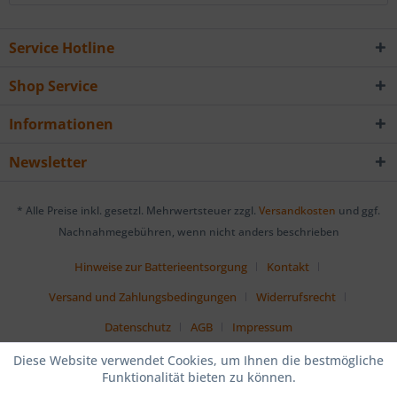
Service Hotline
Shop Service
Informationen
Newsletter
* Alle Preise inkl. gesetzl. Mehrwertsteuer zzgl.
Versandkosten
und ggf.
Nachnahmegebühren, wenn nicht anders beschrieben
Hinweise zur Batterieentsorgung
Kontakt
Versand und Zahlungsbedingungen
Widerrufsrecht
Datenschutz
AGB
Impressum
Diese Website verwendet Cookies, um Ihnen die bestmögliche
Funktionalität bieten zu können.