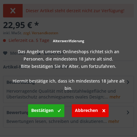
Dieser Artikel steht derzeit nicht zur Verfügung!
22,95 € *
inkl. MwSt.
zzgl. Versandkosten
Lieferzeit ca. 5 Tage
Altersverifizierung
Das Angebot unseres Onlineshops richtet sich an
Merken
Bewerten
Personen, die mindestens 18 Jahre alt sind.
Bitte bestätigen Sie Ihr Alter, um fortzufahren.
Artikel-Nr.:
SOLO61
Hiermit bestätige ich, dass ich mindestens 18 Jahre alt
Beschreibung
bin.
Hervorragende Qualität mit Edelstahlwägefläche und
Überlastschutz anschmiegsames ovales Design;...
mehr
Bestätigen
Abbrechen
Bewertungen
0
Bewertungen lesen, schreiben und diskutieren...
mehr