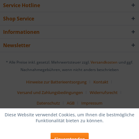
Service Hotline
Shop Service
Informationen
Newsletter
* Alle Preise inkl. gesetzl. Mehrwertsteuer zzgl.
Versandkosten
und ggf.
Nachnahmegebühren, wenn nicht anders beschrieben
Hinweise zur Batterieentsorgung
Kontakt
Versand und Zahlungsbedingungen
Widerrufsrecht
Datenschutz
AGB
Impressum
Diese Website verwendet Cookies, um Ihnen die bestmögliche
Funktionalität bieten zu können.