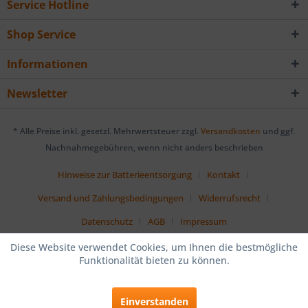
Service Hotline
Shop Service
Informationen
Newsletter
* Alle Preise inkl. gesetzl. Mehrwertsteuer zzgl.
Versandkosten
und ggf.
Nachnahmegebühren, wenn nicht anders beschrieben
Hinweise zur Batterieentsorgung
Kontakt
Versand und Zahlungsbedingungen
Widerrufsrecht
Datenschutz
AGB
Impressum
Diese Website verwendet Cookies, um Ihnen die bestmögliche
Funktionalität bieten zu können.
Einverstanden