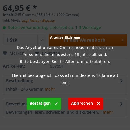
64,95 € *
Inhalt:
245 Gramm (265,10 € * / 1000 Gramm)
inkl. MwSt.
zzgl. Versandkosten
Sofort versandfertig, Lieferzeit ca. 1-3 Werktage
Altersverifizierung
In den
Warenkorb
Das Angebot unseres Onlineshops richtet sich an
Merken
Bewerten
Personen, die mindestens 18 Jahre alt sind.
Bitte bestätigen Sie Ihr Alter, um fortzufahren.
Artikel-Nr.:
657891
Hiermit bestätige ich, dass ich mindestens 18 Jahre alt
Beschreibung
bin.
Inhalt : 245 Gramm
mehr
Bestätigen
Abbrechen
Bewertungen
0
Bewertungen lesen, schreiben und diskutieren...
mehr