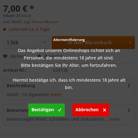
7,00 € *
Inhalt:
24 Stück
inkl. MwSt.
zzgl. Versandkosten
Lieferzeit ca. 5 Tage
Altersverifizierung
In den
Warenkorb
Das Angebot unseres Onlineshops richtet sich an
Merken
Bewerten
Personen, die mindestens 18 Jahre alt sind.
Bitte bestätigen Sie Ihr Alter, um fortzufahren.
Artikel-Nr.:
628136
Hiermit bestätige ich, dass ich mindestens 18 Jahre alt
Beschreibung
bin.
Inhalt : 24 Zigaretten
mehr
Bestätigen
Abbrechen
Bewertungen
0
Bewertungen lesen, schreiben und diskutieren...
mehr