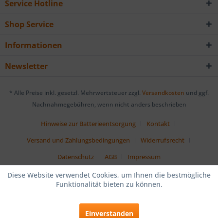
Service Hotline
Shop Service
Informationen
Newsletter
* Alle Preise inkl. gesetzl. Mehrwertsteuer zzgl.
Versandkosten
und ggf.
Nachnahmegebühren, wenn nicht anders beschrieben
Hinweise zur Batterieentsorgung
Kontakt
Versand und Zahlungsbedingungen
Widerrufsrecht
Datenschutz
AGB
Impressum
Diese Website verwendet Cookies, um Ihnen die bestmögliche
Funktionalität bieten zu können.
Einverstanden