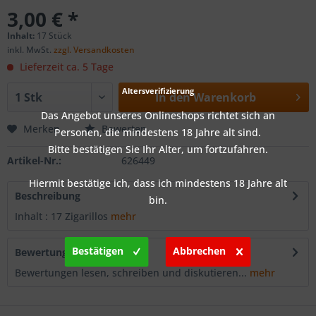
3,00 € *
Inhalt:
17 Stück
inkl. MwSt.
zzgl. Versandkosten
Lieferzeit ca. 5 Tage
Altersverifizierung
In den
Warenkorb
Das Angebot unseres Onlineshops richtet sich an
Merken
Bewerten
Personen, die mindestens 18 Jahre alt sind.
Bitte bestätigen Sie Ihr Alter, um fortzufahren.
Artikel-Nr.:
626449
Hiermit bestätige ich, dass ich mindestens 18 Jahre alt
Beschreibung
bin.
Inhalt : 17 Zigarillos
mehr
Bestätigen
Abbrechen
Bewertungen
0
Bewertungen lesen, schreiben und diskutieren...
mehr