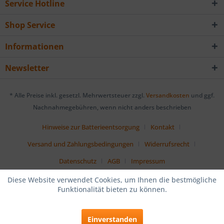
Service Hotline
Shop Service
Informationen
Newsletter
* Alle Preise inkl. gesetzl. Mehrwertsteuer zzgl.
Versandkosten
und ggf.
Nachnahmegebühren, wenn nicht anders beschrieben
Hinweise zur Batterieentsorgung
Kontakt
Versand und Zahlungsbedingungen
Widerrufsrecht
Datenschutz
AGB
Impressum
Diese Website verwendet Cookies, um Ihnen die bestmögliche
Funktionalität bieten zu können.
Einverstanden