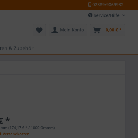
02389/9069932
Service/Hilfe
Mein Konto
0,00 € *
tten & Zubehör
€ *
amm (174,17 € * / 1000 Gramm)
l. Versandkosten