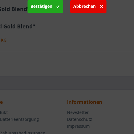
Bestätigen
Abbrechen
Gold Blend"
d Gold Blend"
. KG
ce
Informationen
dukt
Newsletter
 Batterieentsorgung
Datenschutz
Impressum
 Zahlungsbedingungen