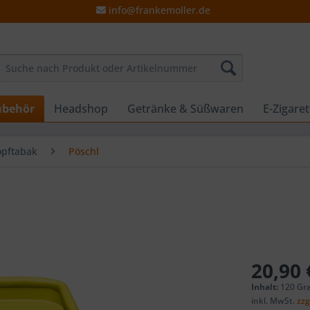
info@frankemoller.de
ubehör
Headshop
Getränke & Süßwaren
E-Zigare
opftabak
Pöschl
20,90 
Inhalt:
120 Gr
inkl. MwSt.
zzg