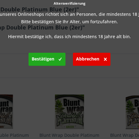
Altersverifizierung
Double Platinum Blue (2er)"
nseres Onlineshops richtet sich an Personen, die mindestens 18 J
Bitte bestätigen Sie Ihr Alter, um fortzufahren.
p Double Platinum Blue (2er)"
Hiermit bestätige ich, dass ich mindestens 18 Jahre alt bin.
Bestätigen
Abbrechen
uble Platinum
Blunt Wrap Double Platinum
Blunt Wrap D