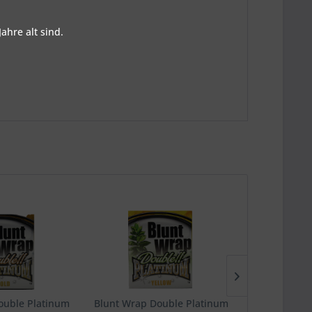
ahre alt sind.
ouble Platinum
Blunt Wrap Double Platinum
Cyclone Co