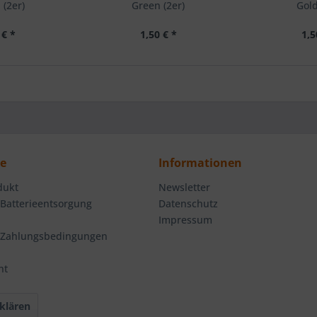
(2er)
Green (2er)
Gold
 € *
1,50 € *
1,5
ce
Informationen
dukt
Newsletter
 Batterieentsorgung
Datenschutz
Impressum
 Zahlungsbedingungen
ht
klären