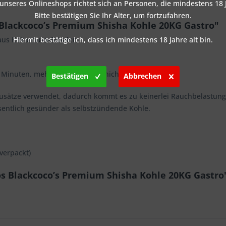
nseres Onlineshops richtet sich an Personen, die mindestens 18 J
Bitte bestätigen Sie Ihr Alter, um fortzufahren.
Blackcoco’s Premium Shisha Kohle 20KG Gastro"
Hiermit bestätige ich, dass ich mindestens 18 Jahre alt bin.
aus Kokosnuss-Schalen.
0 Minuten, mehr Premium geht nicht.
Bestätigen
Abbrechen
usätze verwendet, dadurch kommt es zu keinerlei Rauchbelastung
tlich gesünder als selbstzündende Kohle.
verpackt)
os Blackcoco’s Premium Shisha Kohle 20KG Gastro