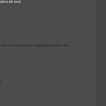
ahre alt sind.
 und es entsteht kein Eigengeschmack, das
"