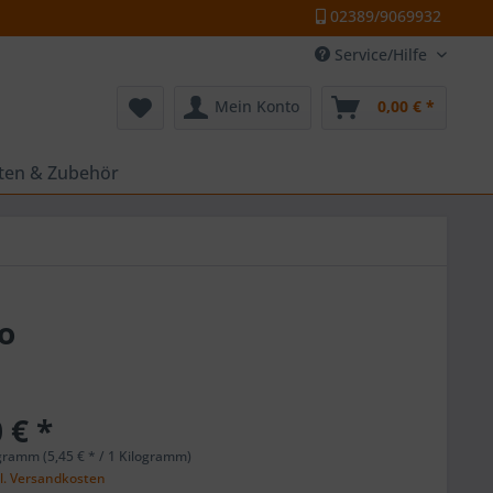
02389/9069932
Service/Hilfe
Mein Konto
0,00 € *
tten & Zubehör
o
 € *
gramm (5,45 € * / 1 Kilogramm)
l. Versandkosten