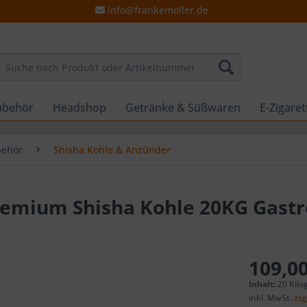
info@frankemoller.de
ubehör
Headshop
Getränke & Süßwaren
E-Zigare
behör
Shisha Kohle & Anzünder
Premium Shisha Kohle 20KG Gastr
109,00
Inhalt:
20 Kilo
inkl. MwSt.
zzg