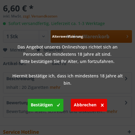
6,60 € *
inkl. MwSt.
zzgl. Versandkosten
Sofort versandfertig, Lieferzeit ca. 1-3 Werktage
In den
Warenkorb
Altersverifizierung
Das Angebot unseres Onlineshops richtet sich an
Merken
Bewerten
Personen, die mindestens 18 Jahre alt sind.
Bitte bestätigen Sie Ihr Alter, um fortzufahren.
Artikel-Nr.:
644778
Hiermit bestätige ich, dass ich mindestens 18 Jahre alt
Beschreibung
bin.
Inhalt : 20 Zigaretten
mehr
Bewertungen
0
Bestätigen
Abbrechen
Bewertungen lesen, schreiben und diskutieren...
mehr
Service Hotline