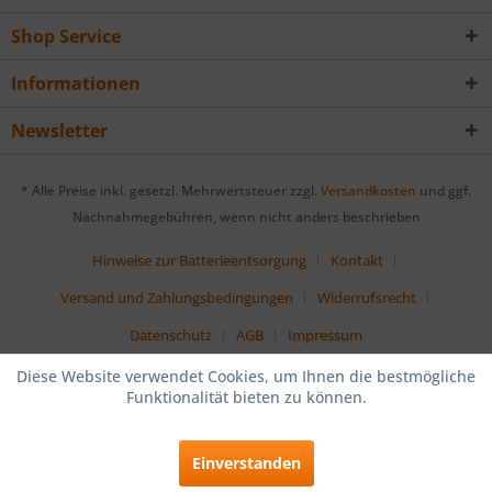
Shop Service
Informationen
Newsletter
* Alle Preise inkl. gesetzl. Mehrwertsteuer zzgl.
Versandkosten
und ggf.
Nachnahmegebühren, wenn nicht anders beschrieben
Hinweise zur Batterieentsorgung
Kontakt
Versand und Zahlungsbedingungen
Widerrufsrecht
Datenschutz
AGB
Impressum
Diese Website verwendet Cookies, um Ihnen die bestmögliche
Funktionalität bieten zu können.
Einverstanden