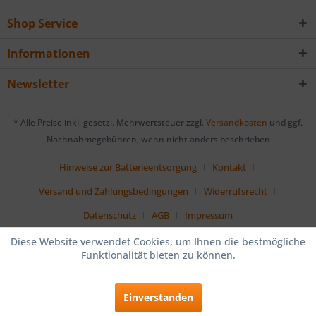
Shop Service
Informationen
Newsletter
* Alle Preise inkl. gesetzl. Mehrwertsteuer zzgl.
Versandkosten
und ggf.
Nachnahmegebühren, wenn nicht anders beschrieben
Hinweise zur Batterieentsorgung
Kontakt
Versand und Zahlungsbedingungen
Widerrufsrecht
Datenschutz
AGB
Impressum
Diese Website verwendet Cookies, um Ihnen die bestmögliche
Funktionalität bieten zu können.
Einverstanden