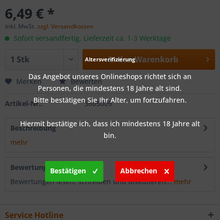
6,49 € *
inkl. MwSt.
zzgl. Versandkosten
Sofort versandfertig, Lieferzeit ca. 1-3 Werktage
In den
Warenkorb
Altersverifizierung
Das Angebot unseres Onlineshops richtet sich an
Merken
Bewerten
Personen, die mindestens 18 Jahre alt sind.
Bitte bestätigen Sie Ihr Alter, um fortzufahren.
Artikel-Nr.:
3605009
Hiermit bestätige ich, dass ich mindestens 18 Jahre alt
Beschreibung
bin.
mehr
Bewertungen
0
Bestätigen
Abbrechen
Bewertungen lesen, schreiben und diskutieren...
mehr
Service Hotline