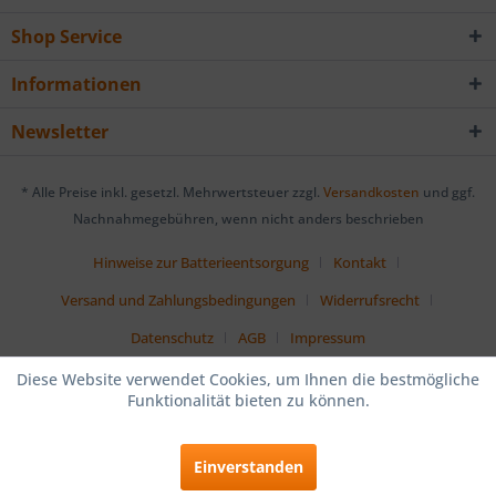
Shop Service
Informationen
Newsletter
* Alle Preise inkl. gesetzl. Mehrwertsteuer zzgl.
Versandkosten
und ggf.
Nachnahmegebühren, wenn nicht anders beschrieben
Hinweise zur Batterieentsorgung
Kontakt
Versand und Zahlungsbedingungen
Widerrufsrecht
Datenschutz
AGB
Impressum
Diese Website verwendet Cookies, um Ihnen die bestmögliche
Funktionalität bieten zu können.
Einverstanden