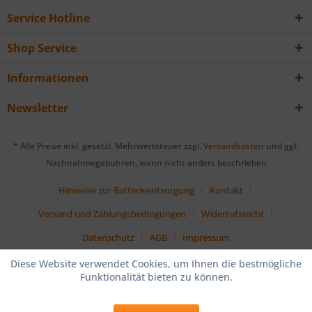
Service Hotline
Shop Service
Informationen
Newsletter
* Alle Preise inkl. gesetzl. Mehrwertsteuer zzgl.
Versandkosten
und ggf.
Nachnahmegebühren, wenn nicht anders beschrieben
Hinweise zur Batterieentsorgung
Kontakt
Versand und Zahlungsbedingungen
Widerrufsrecht
Datenschutz
AGB
Impressum
Diese Website verwendet Cookies, um Ihnen die bestmögliche
Funktionalität bieten zu können.