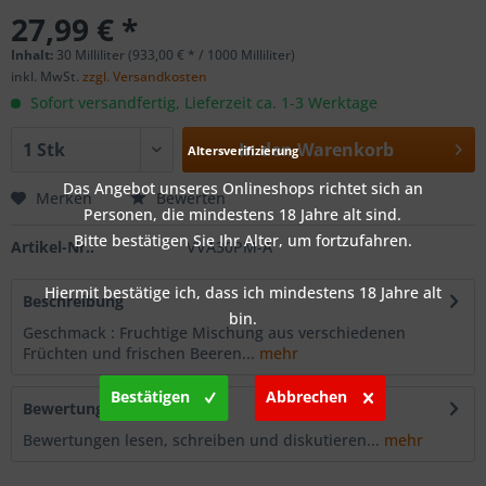
27,99 € *
Inhalt:
30 Milliliter (933,00 € * / 1000 Milliliter)
inkl. MwSt.
zzgl. Versandkosten
Sofort versandfertig, Lieferzeit ca. 1-3 Werktage
In den
Warenkorb
Altersverifizierung
Das Angebot unseres Onlineshops richtet sich an
Merken
Bewerten
Personen, die mindestens 18 Jahre alt sind.
Bitte bestätigen Sie Ihr Alter, um fortzufahren.
Artikel-Nr.:
VVA30PM-A
Hiermit bestätige ich, dass ich mindestens 18 Jahre alt
Beschreibung
bin.
Geschmack : Fruchtige Mischung aus verschiedenen
Früchten und frischen Beeren...
mehr
Bestätigen
Abbrechen
Bewertungen
0
Bewertungen lesen, schreiben und diskutieren...
mehr